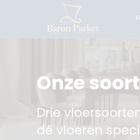
H
Onze soor
Drie vloersoorten,
dé vloeren speci