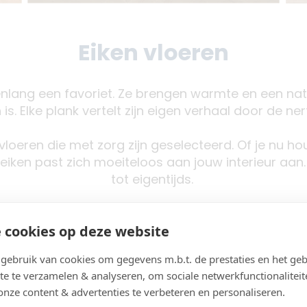
Eiken vloeren
arenlang een favoriet. Ze brengen warmte en een natu
 is. Elke plank vertelt zijn eigen verhaal door de ner
oeren die met zorg zijn geselecteerd. Of je nu houd
 eiken past zich moeiteloos aan jouw interieur aan.
tot eigentijds.
r de jaren heen ontwikkelt hij nog meer karakter, zo
 cookies op deze website
lang van een vloer die alleen maar mooier wordt.
Lees dan snel verder!
ebruik van cookies om gegevens m.b.t. de prestaties en het geb
te te verzamelen & analyseren, om sociale netwerkfunctionaliteit
onze content & advertenties te verbeteren en personaliseren.